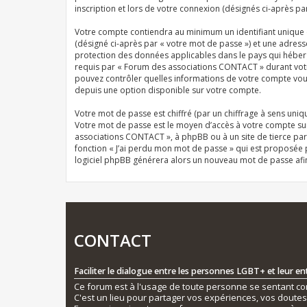
inscription et lors de votre connexion (désignés ci-après pa
Votre compte contiendra au minimum un identifiant unique (
(désigné ci-après par « votre mot de passe ») et une adres
protection des données applicables dans le pays qui héberg
requis par « Forum des associations CONTACT » durant votre 
pouvez contrôler quelles informations de votre compte vous
depuis une option disponible sur votre compte.
Votre mot de passe est chiffré (par un chiffrage à sens uniqu
Votre mot de passe est le moyen d’accès à votre compte su
associations CONTACT », à phpBB ou à un site de tierce par
fonction « J’ai perdu mon mot de passe » qui est proposée pa
logiciel phpBB générera alors un nouveau mot de passe afi
CONTACT
Faciliter le dialogue entre les personnes LGBT+ et leur e
Ce forum est à l'usage de toute personne se sentant conc
C'est un lieu pour partager vos expériences, vos doute