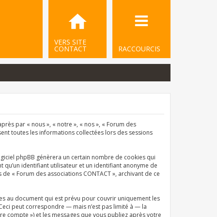
VERS SITE
CONTACT
RACCOURCIS
près par « nous », « notre », « nos », « Forum des
sent toutes les informations collectées lors des sessions
ogiciel phpBB génèrera un certain nombre de cookies qui
qu’un identifiant utilisateur et un identifiant anonyme de
ets de « Forum des associations CONTACT », archivant de ce
es au document qui est prévu pour couvrir uniquement les
Ceci peut correspondre — mais n’est pas limité à — la
tre compte ») et les messages que vous publiez après votre