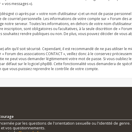
r « vos messages »).
désigné ci-après par « votre nom d’utilisateur ») et un mot de passe personn
se de courriel personnelle. Les informations de votre compte sur « Forum des 
e notre serveur. Toutes les informations, en-dehors de votre nom d’utilisateur
inscription, sont obligatoires ou facultatives, à la seule discrétion de « For
 souhaitez rendre publiques ou non. De plus, vous pouvez décider de vous abon
e) afin qu’il soit sécurisé. Cependant, il est recommandé de ne pas utiliser le 
r « Forum des associations CONTACT », veillez donc à le conservez précieuseme
tie ne peut vous demander légitimement votre mot de passe. Si vous oubliez le
r défaut sur le logiciel phpBB. Cette fonctionnalité vous demandera de spécifie
n que vous puissiez reprendre le contrôle de votre compte.
ntourage
ernée par les questions de l'orientation sexuelle ou l'identité de genre.
s et vos questionnements.