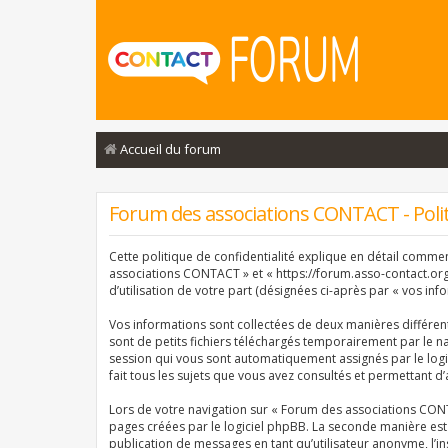
Accueil du forum
Forum des associations CONTACT - Politi
Cette politique de confidentialité explique en détail comme
associations CONTACT » et « https://forum.asso-contact.org »
d’utilisation de votre part (désignées ci-après par « vos info
Vos informations sont collectées de deux manières différe
sont de petits fichiers téléchargés temporairement par le na
session qui vous sont automatiquement assignés par le logi
fait tous les sujets que vous avez consultés et permettant d’
Lors de votre navigation sur « Forum des associations CON
pages créées par le logiciel phpBB. La seconde manière est
publication de messages en tant qu’utilisateur anonyme, l’