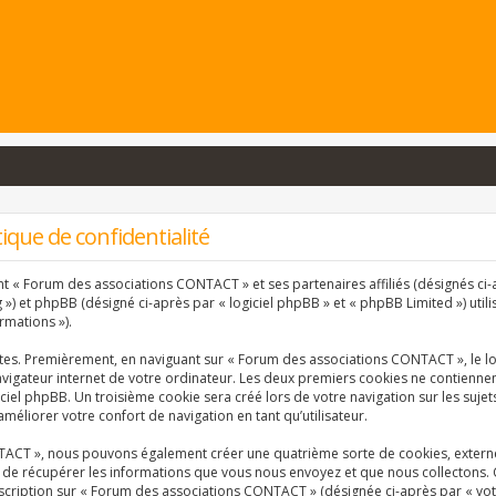
que de confidentialité
nt « Forum des associations CONTACT » et ses partenaires affiliés (désignés ci-a
) et phpBB (désigné ci-après par « logiciel phpBB » et « phpBB Limited ») utili
rmations »).
ntes. Premièrement, en naviguant sur « Forum des associations CONTACT », le l
vigateur internet de votre ordinateur. Les deux premiers cookies ne contiennent 
ciel phpBB. Un troisième cookie sera créé lors de votre navigation sur les suj
améliorer votre confort de navigation en tant qu’utilisateur.
TACT », nous pouvons également créer une quatrième sorte de cookies, extern
 de récupérer les informations que vous nous envoyez et que nous collectons. 
inscription sur « Forum des associations CONTACT » (désignée ci-après par « vo