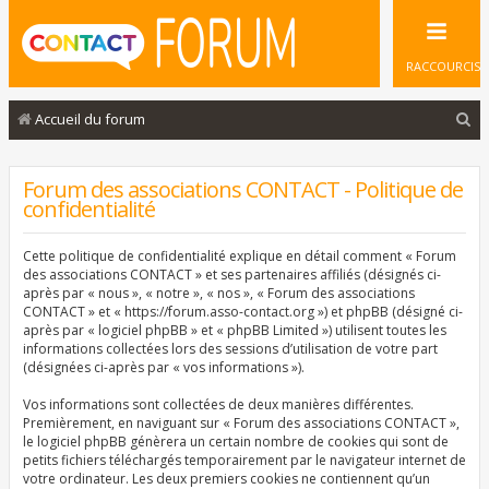
RACCOURCIS
R
Accueil du forum
e
c
Forum des associations CONTACT - Politique de
confidentialité
h
e
Cette politique de confidentialité explique en détail comment « Forum
r
des associations CONTACT » et ses partenaires affiliés (désignés ci-
après par « nous », « notre », « nos », « Forum des associations
c
CONTACT » et « https://forum.asso-contact.org ») et phpBB (désigné ci-
après par « logiciel phpBB » et « phpBB Limited ») utilisent toutes les
h
informations collectées lors des sessions d’utilisation de votre part
e
(désignées ci-après par « vos informations »).
r
Vos informations sont collectées de deux manières différentes.
Premièrement, en naviguant sur « Forum des associations CONTACT »,
le logiciel phpBB génèrera un certain nombre de cookies qui sont de
petits fichiers téléchargés temporairement par le navigateur internet de
votre ordinateur. Les deux premiers cookies ne contiennent qu’un