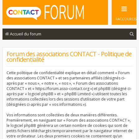
RACCOURCIS
R
Accueil du forum
e
c
Forum des associations CONTACT - Politique de
confidentialité
h
e
Cette politique de confidentialité explique en détail comment « Forum
r
des associations CONTACT » et ses partenaires affiliés (désignés ci-
après par « nous », « notre », « nos », « Forum des associations
c
CONTACT » et « https://forum.asso-contact.org ») et phpBB (désigné ci-
après par « logiciel phpBB » et « phpBB Limited ») utilisent toutes les
h
informations collectées lors des sessions d’utilisation de votre part
e
(désignées ci-après par « vos informations »).
r
Vos informations sont collectées de deux manières différentes.
Premièrement, en naviguant sur « Forum des associations CONTACT »,
le logiciel phpBB génèrera un certain nombre de cookies qui sont de
petits fichiers téléchargés temporairement par le navigateur internet de
votre ordinateur. Les deux premiers cookies ne contiennent qu’un