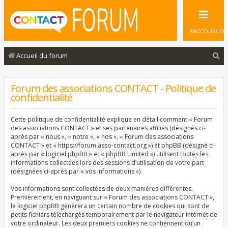
RACCOURCIS
R
Accueil du forum
e
c
Forum des associations CONTACT - Politique de
confidentialité
h
e
Cette politique de confidentialité explique en détail comment « Forum
r
des associations CONTACT » et ses partenaires affiliés (désignés ci-
après par « nous », « notre », « nos », « Forum des associations
c
CONTACT » et « https://forum.asso-contact.org ») et phpBB (désigné ci-
après par « logiciel phpBB » et « phpBB Limited ») utilisent toutes les
h
informations collectées lors des sessions d’utilisation de votre part
e
(désignées ci-après par « vos informations »).
r
Vos informations sont collectées de deux manières différentes.
Premièrement, en naviguant sur « Forum des associations CONTACT »,
le logiciel phpBB génèrera un certain nombre de cookies qui sont de
petits fichiers téléchargés temporairement par le navigateur internet de
votre ordinateur. Les deux premiers cookies ne contiennent qu’un