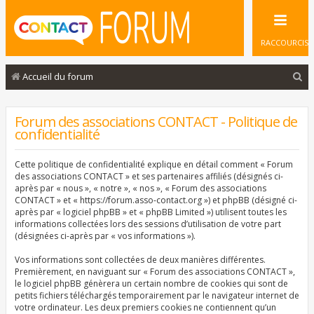
RACCOURCIS
R
Accueil du forum
e
c
Forum des associations CONTACT - Politique de
confidentialité
h
e
Cette politique de confidentialité explique en détail comment « Forum
r
des associations CONTACT » et ses partenaires affiliés (désignés ci-
après par « nous », « notre », « nos », « Forum des associations
c
CONTACT » et « https://forum.asso-contact.org ») et phpBB (désigné ci-
après par « logiciel phpBB » et « phpBB Limited ») utilisent toutes les
h
informations collectées lors des sessions d’utilisation de votre part
e
(désignées ci-après par « vos informations »).
r
Vos informations sont collectées de deux manières différentes.
Premièrement, en naviguant sur « Forum des associations CONTACT »,
le logiciel phpBB génèrera un certain nombre de cookies qui sont de
petits fichiers téléchargés temporairement par le navigateur internet de
votre ordinateur. Les deux premiers cookies ne contiennent qu’un