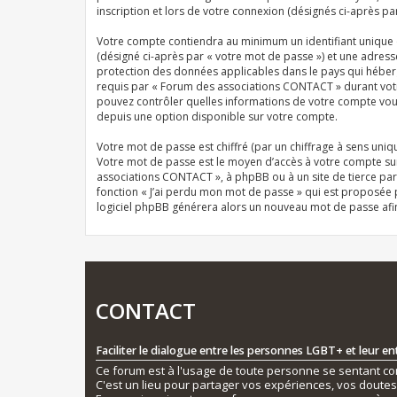
inscription et lors de votre connexion (désignés ci-après pa
Votre compte contiendra au minimum un identifiant unique (
(désigné ci-après par « votre mot de passe ») et une adres
protection des données applicables dans le pays qui héberg
requis par « Forum des associations CONTACT » durant votre 
pouvez contrôler quelles informations de votre compte vous
depuis une option disponible sur votre compte.
Votre mot de passe est chiffré (par un chiffrage à sens uniqu
Votre mot de passe est le moyen d’accès à votre compte su
associations CONTACT », à phpBB ou à un site de tierce par
fonction « J’ai perdu mon mot de passe » qui est proposée pa
logiciel phpBB générera alors un nouveau mot de passe afi
CONTACT
Faciliter le dialogue entre les personnes LGBT+ et leur e
Ce forum est à l'usage de toute personne se sentant conc
C'est un lieu pour partager vos expériences, vos doute