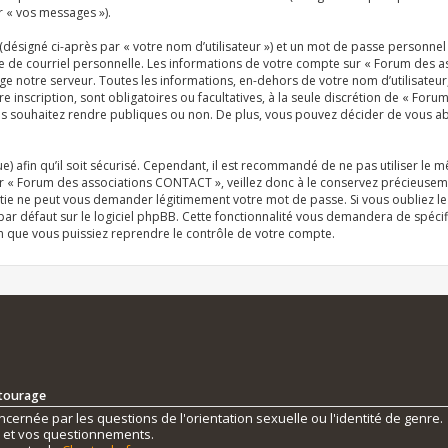
r « vos messages »).
désigné ci-après par « votre nom d’utilisateur ») et un mot de passe personn
se de courriel personnelle. Les informations de votre compte sur « Forum des 
e notre serveur. Toutes les informations, en-dehors de votre nom d’utilisateur
inscription, sont obligatoires ou facultatives, à la seule discrétion de « For
 souhaitez rendre publiques ou non. De plus, vous pouvez décider de vous abon
e) afin qu’il soit sécurisé. Cependant, il est recommandé de ne pas utiliser le 
r « Forum des associations CONTACT », veillez donc à le conservez précieuseme
tie ne peut vous demander légitimement votre mot de passe. Si vous oubliez le
r défaut sur le logiciel phpBB. Cette fonctionnalité vous demandera de spécifie
n que vous puissiez reprendre le contrôle de votre compte.
ntourage
ernée par les questions de l'orientation sexuelle ou l'identité de genre.
s et vos questionnements.