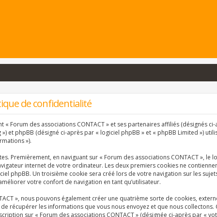
que de confidentialité
nt « Forum des associations CONTACT » et ses partenaires affiliés (désignés ci-a
) et phpBB (désigné ci-après par « logiciel phpBB » et « phpBB Limited ») utili
rmations »).
ntes. Premièrement, en naviguant sur « Forum des associations CONTACT », le l
vigateur internet de votre ordinateur. Les deux premiers cookies ne contiennent 
ciel phpBB. Un troisième cookie sera créé lors de votre navigation sur les suj
améliorer votre confort de navigation en tant qu’utilisateur.
TACT », nous pouvons également créer une quatrième sorte de cookies, extern
 de récupérer les informations que vous nous envoyez et que nous collectons. 
inscription sur « Forum des associations CONTACT » (désignée ci-après par « vo