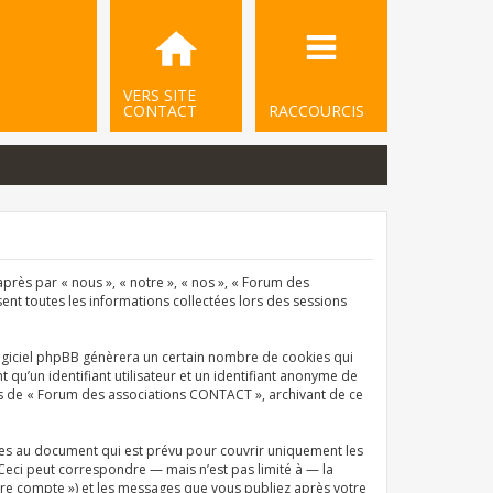
VERS SITE
CONTACT
RACCOURCIS
près par « nous », « notre », « nos », « Forum des
sent toutes les informations collectées lors des sessions
ogiciel phpBB génèrera un certain nombre de cookies qui
qu’un identifiant utilisateur et un identifiant anonyme de
ets de « Forum des associations CONTACT », archivant de ce
es au document qui est prévu pour couvrir uniquement les
Ceci peut correspondre — mais n’est pas limité à — la
tre compte ») et les messages que vous publiez après votre