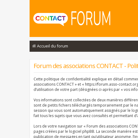
Accueil du forum
Forum des associations CONTACT - Politi
Cette politique de confidentialité explique en détail comme
associations CONTACT » et « https://forum.asso-contact.org »
d’utilisation de votre part (désignées ci-après par « vos info
Vos informations sont collectées de deux manières différe
sont de petits fichiers téléchargés temporairement par le na
session qui vous sont automatiquement assignés par le logi
fait tous les sujets que vous avez consultés et permettant d’
Lors de votre navigation sur « Forum des associations CON
pages créées par le logiciel phpBB. La seconde manière est
publication de messages en tant qu’utilisateur anonyme, l’