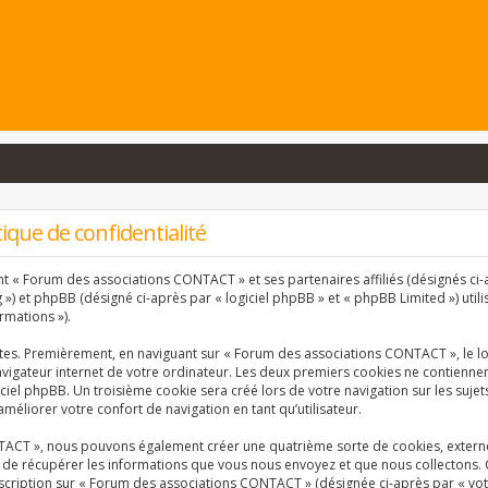
que de confidentialité
nt « Forum des associations CONTACT » et ses partenaires affiliés (désignés ci-a
) et phpBB (désigné ci-après par « logiciel phpBB » et « phpBB Limited ») utili
rmations »).
ntes. Premièrement, en naviguant sur « Forum des associations CONTACT », le l
vigateur internet de votre ordinateur. Les deux premiers cookies ne contiennent 
ciel phpBB. Un troisième cookie sera créé lors de votre navigation sur les suj
améliorer votre confort de navigation en tant qu’utilisateur.
TACT », nous pouvons également créer une quatrième sorte de cookies, extern
 de récupérer les informations que vous nous envoyez et que nous collectons. 
inscription sur « Forum des associations CONTACT » (désignée ci-après par « vo