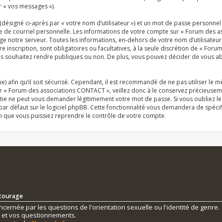
r « vos messages »).
désigné ci-après par « votre nom d’utilisateur ») et un mot de passe personn
se de courriel personnelle. Les informations de votre compte sur « Forum des 
e notre serveur. Toutes les informations, en-dehors de votre nom d’utilisateur
inscription, sont obligatoires ou facultatives, à la seule discrétion de « For
 souhaitez rendre publiques ou non. De plus, vous pouvez décider de vous abon
e) afin qu’il soit sécurisé. Cependant, il est recommandé de ne pas utiliser le 
r « Forum des associations CONTACT », veillez donc à le conservez précieuseme
tie ne peut vous demander légitimement votre mot de passe. Si vous oubliez le
r défaut sur le logiciel phpBB. Cette fonctionnalité vous demandera de spécifie
n que vous puissiez reprendre le contrôle de votre compte.
ntourage
ernée par les questions de l'orientation sexuelle ou l'identité de genre.
s et vos questionnements.