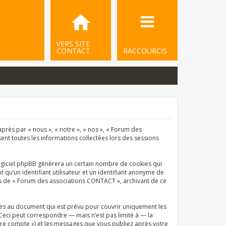
VERS SITE
CONTACT
RACCOURCIS
près par « nous », « notre », « nos », « Forum des
sent toutes les informations collectées lors des sessions
ogiciel phpBB génèrera un certain nombre de cookies qui
qu’un identifiant utilisateur et un identifiant anonyme de
ets de « Forum des associations CONTACT », archivant de ce
es au document qui est prévu pour couvrir uniquement les
Ceci peut correspondre — mais n’est pas limité à — la
tre compte ») et les messages que vous publiez après votre