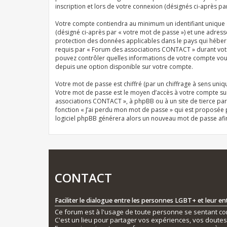
inscription et lors de votre connexion (désignés ci-après pa
Votre compte contiendra au minimum un identifiant unique (
(désigné ci-après par « votre mot de passe ») et une adres
protection des données applicables dans le pays qui héberg
requis par « Forum des associations CONTACT » durant votre 
pouvez contrôler quelles informations de votre compte vous
depuis une option disponible sur votre compte.
Votre mot de passe est chiffré (par un chiffrage à sens uniqu
Votre mot de passe est le moyen d’accès à votre compte su
associations CONTACT », à phpBB ou à un site de tierce par
fonction « J’ai perdu mon mot de passe » qui est proposée pa
logiciel phpBB générera alors un nouveau mot de passe afi
CONTACT
Faciliter le dialogue entre les personnes LGBT+ et leur e
Ce forum est à l'usage de toute personne se sentant conc
C'est un lieu pour partager vos expériences, vos doute