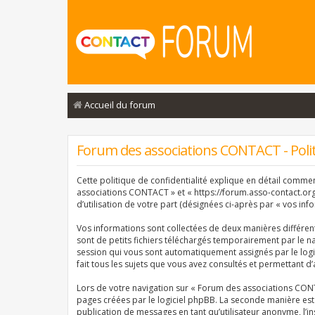
Accueil du forum
Forum des associations CONTACT - Politi
Cette politique de confidentialité explique en détail comme
associations CONTACT » et « https://forum.asso-contact.org »
d’utilisation de votre part (désignées ci-après par « vos info
Vos informations sont collectées de deux manières différe
sont de petits fichiers téléchargés temporairement par le na
session qui vous sont automatiquement assignés par le logi
fait tous les sujets que vous avez consultés et permettant d’
Lors de votre navigation sur « Forum des associations CON
pages créées par le logiciel phpBB. La seconde manière est
publication de messages en tant qu’utilisateur anonyme, l’