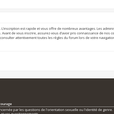
. L’inscription est rapide et vous offre de nombreux avantages. Les admi
. Avant de vous inscrire, assurez-vous d’avoir pris connaissance de nos con
consulter attentivement toutes les règles du forum lors de votre navigatio
ntourage
ernée par les questions de l'orientation sexuelle ou l'identité de genre.
s et vos questionnements.