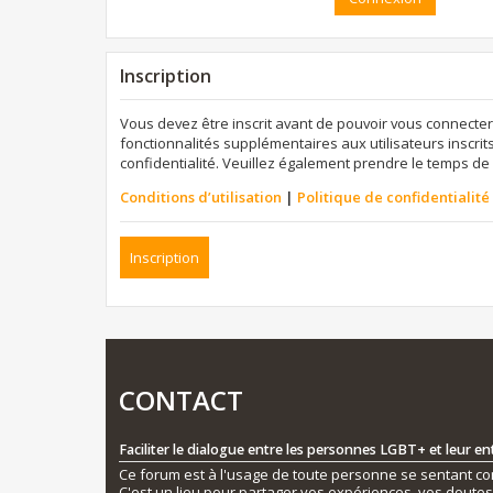
Inscription
Vous devez être inscrit avant de pouvoir vous connecter
fonctionnalités supplémentaires aux utilisateurs inscrits
confidentialité. Veuillez également prendre le temps de 
Conditions d’utilisation
|
Politique de confidentialité
Inscription
CONTACT
Faciliter le dialogue entre les personnes LGBT+ et leur e
Ce forum est à l'usage de toute personne se sentant conc
C'est un lieu pour partager vos expériences, vos doute