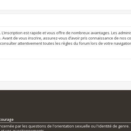
. L’inscription est rapide et vous offre de nombreux avantages. Les admi
. Avant de vous inscrire, assurez-vous d’avoir pris connaissance de nos con
consulter attentivement toutes les règles du forum lors de votre navigatio
ntourage
ernée par les questions de l'orientation sexuelle ou l'identité de genre.
s et vos questionnements.