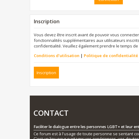
Inscription
Vous devez être inscrit avant de pouvoir vous connecter
fonctionnalités supplémentaires aux utilisateurs inscrits
confidentialité. Veuillez également prendre le temps de 
Conditions d’utilisation
|
Politique de confidentialité
Inscription
CONTACT
Faciliter le dialogue entre les personnes LGBT+ et leur e
Ce forum est à l'usage de toute personne se sentant conc
C'est un lieu pour partager vos expériences, vos doute