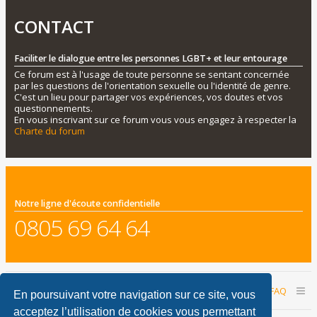
CONTACT
Faciliter le dialogue entre les personnes LGBT+ et leur entourage
Ce forum est à l'usage de toute personne se sentant concernée
par les questions de l'orientation sexuelle ou l'identité de genre.
C'est un lieu pour partager vos expériences, vos doutes et vos
questionnements.
En vous inscrivant sur ce forum vous vous engagez à respecter la
Charte du forum
Notre ligne d'écoute confidentielle
0805 69 64 64
Accueil du forum
Nous contacter
FAQ
En poursuivant votre navigation sur ce site, vous
acceptez l’utilisation de cookies vous permettant