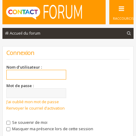
RACCOURCIS
R
Accueil du forum
e
c
Connexion
h
e
Nom d’utilisateur :
r
c
Mot de passe :
h
e
J’ai oublié mon mot de passe
Renvoyer le courriel d’activation
r
Se souvenir de moi
Masquer ma présence lors de cette session