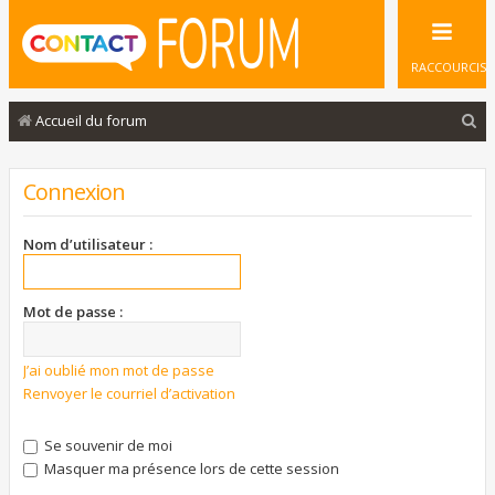
RACCOURCIS
R
Accueil du forum
e
c
Connexion
h
e
Nom d’utilisateur :
r
c
Mot de passe :
h
e
J’ai oublié mon mot de passe
Renvoyer le courriel d’activation
r
Se souvenir de moi
Masquer ma présence lors de cette session