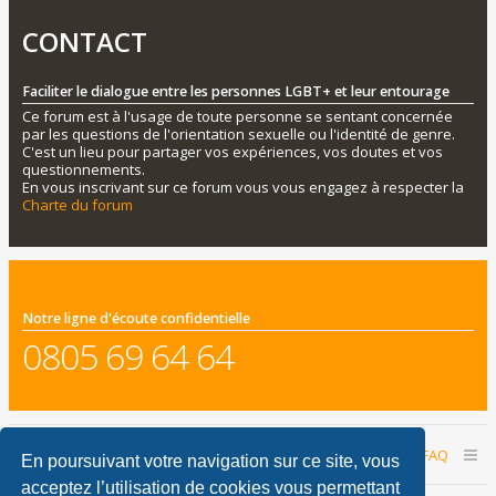
CONTACT
Faciliter le dialogue entre les personnes LGBT+ et leur entourage
Ce forum est à l'usage de toute personne se sentant concernée
par les questions de l'orientation sexuelle ou l'identité de genre.
C'est un lieu pour partager vos expériences, vos doutes et vos
questionnements.
En vous inscrivant sur ce forum vous vous engagez à respecter la
Charte du forum
Notre ligne d'écoute confidentielle
0805 69 64 64
Accueil du forum
Nous contacter
FAQ
En poursuivant votre navigation sur ce site, vous
acceptez l’utilisation de cookies vous permettant