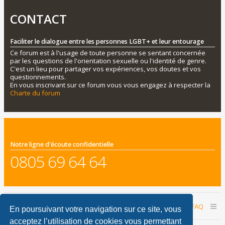
CONTACT
Faciliter le dialogue entre les personnes LGBT+ et leur entourage
Ce forum est à l'usage de toute personne se sentant concernée
par les questions de l'orientation sexuelle ou l'identité de genre.
C'est un lieu pour partager vos expériences, vos doutes et vos
questionnements.
En vous inscrivant sur ce forum vous vous engagez à respecter la
Charte du forum
Notre ligne d'écoute confidentielle
0805 69 64 64
Accueil du forum
Nous contacter
FAQ
En poursuivant votre navigation sur ce site, vous
acceptez l’utilisation de cookies vous permettant