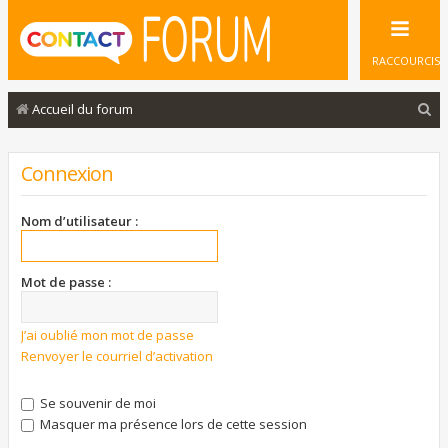
RACCOURCIS
R
Accueil du forum
e
c
Connexion
h
e
Nom d’utilisateur :
r
c
Mot de passe :
h
e
J’ai oublié mon mot de passe
Renvoyer le courriel d’activation
r
Se souvenir de moi
Masquer ma présence lors de cette session