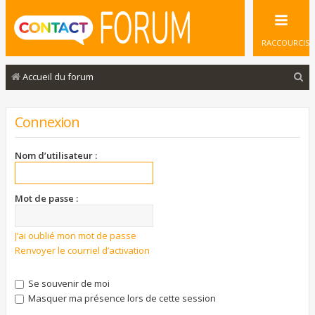
RACCOURCIS
R
Accueil du forum
e
c
Connexion
h
e
Nom d’utilisateur :
r
c
Mot de passe :
h
e
J’ai oublié mon mot de passe
Renvoyer le courriel d’activation
r
Se souvenir de moi
Masquer ma présence lors de cette session