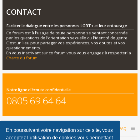
CONTACT
Faciliter le dialogue entre les personnes LGBT+ et leur entourage
Ce forum est à l'usage de toute personne se sentant concernée
par les questions de l'orientation sexuelle ou l'identité de genre.
C'est un lieu pour partager vos expériences, vos doutes et vos
questionnements.
En vous inscrivant sur ce forum vous vous engagez à respecter la
Charte du forum
Notre ligne d'écoute confidentielle
0805 69 64 64
Accueil du forum
Nous contacter
FAQ
En poursuivant votre navigation sur ce site, vous
acceptez l’utilisation de cookies vous permettant