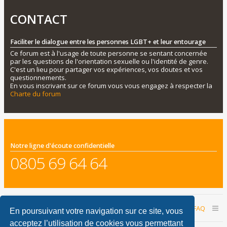
CONTACT
Faciliter le dialogue entre les personnes LGBT+ et leur entourage
Ce forum est à l'usage de toute personne se sentant concernée
par les questions de l'orientation sexuelle ou l'identité de genre.
C'est un lieu pour partager vos expériences, vos doutes et vos
questionnements.
En vous inscrivant sur ce forum vous vous engagez à respecter la
Charte du forum
Notre ligne d'écoute confidentielle
0805 69 64 64
Accueil du forum
Nous contacter
FAQ
En poursuivant votre navigation sur ce site, vous
acceptez l’utilisation de cookies vous permettant