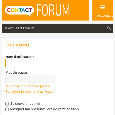
RACCOURCIS
R
Accueil du forum
e
c
Connexion
h
e
Nom d’utilisateur :
r
c
Mot de passe :
h
e
J’ai oublié mon mot de passe
Renvoyer le courriel d’activation
r
Se souvenir de moi
Masquer ma présence lors de cette session