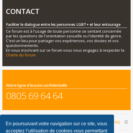
CONTACT
Faciliter le dialogue entre les personnes LGBT+ et leur entourage
Ce forum est à l'usage de toute personne se sentant concernée
par les questions de l'orientation sexuelle ou l'identité de genre.
C'est un lieu pour partager vos expériences, vos doutes et vos
questionnements.
En vous inscrivant sur ce forum vous vous engagez à respecter la
Charte du forum
Notre ligne d'écoute confidentielle
0805 69 64 64
Accueil du forum
Nous contacter
FAQ
En poursuivant votre navigation sur ce site, vous
acceptez l’utilisation de cookies vous permettant