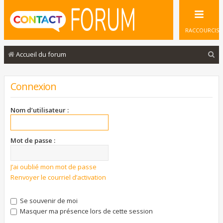
RACCOURCIS
R
Accueil du forum
e
c
Connexion
h
e
Nom d’utilisateur :
r
c
Mot de passe :
h
e
J’ai oublié mon mot de passe
Renvoyer le courriel d’activation
r
Se souvenir de moi
Masquer ma présence lors de cette session