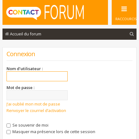
RACCOURCIS
R
Accueil du forum
e
c
Connexion
h
e
Nom d’utilisateur :
r
c
Mot de passe :
h
e
J’ai oublié mon mot de passe
Renvoyer le courriel d’activation
r
Se souvenir de moi
Masquer ma présence lors de cette session