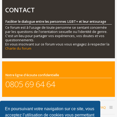
CONTACT
Faciliter le dialogue entre les personnes LGBT+ et leur entourage
Ce forum est à l'usage de toute personne se sentant concernée
par les questions de l'orientation sexuelle ou l'identité de genre.
C'est un lieu pour partager vos expériences, vos doutes et vos
questionnements.
En vous inscrivant sur ce forum vous vous engagez à respecter la
Charte du forum
Notre ligne d'écoute confidentielle
0805 69 64 64
Accueil du forum
Nous contacter
FAQ
En poursuivant votre navigation sur ce site, vous
acceptez l’utilisation de cookies vous permettant