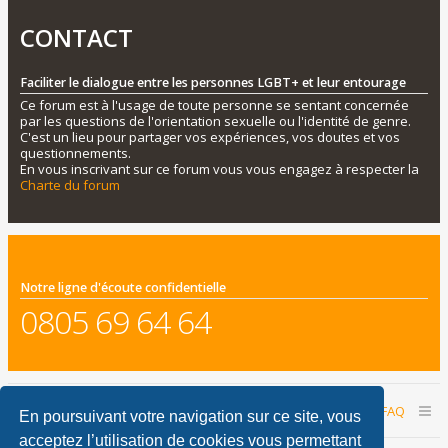
CONTACT
Faciliter le dialogue entre les personnes LGBT+ et leur entourage
Ce forum est à l'usage de toute personne se sentant concernée
par les questions de l'orientation sexuelle ou l'identité de genre.
C'est un lieu pour partager vos expériences, vos doutes et vos
questionnements.
En vous inscrivant sur ce forum vous vous engagez à respecter la
Charte du forum
Notre ligne d'écoute confidentielle
0805 69 64 64
Accueil du forum
Nous contacter
FAQ
En poursuivant votre navigation sur ce site, vous
acceptez l’utilisation de cookies vous permettant