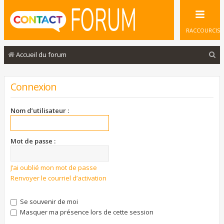
RACCOURCIS
R
Accueil du forum
e
c
Connexion
h
e
Nom d’utilisateur :
r
c
Mot de passe :
h
e
J’ai oublié mon mot de passe
Renvoyer le courriel d’activation
r
Se souvenir de moi
Masquer ma présence lors de cette session