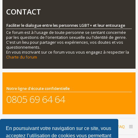
CONTACT
Faciliter le dialogue entre les personnes LGBT+ et leur entourage
Ce forum est à l'usage de toute personne se sentant concernée
par les questions de l'orientation sexuelle ou l'identité de genre.
C'est un lieu pour partager vos expériences, vos doutes et vos
questionnements.
En vous inscrivant sur ce forum vous vous engagez à respecter la
Charte du forum
Notre ligne d'écoute confidentielle
0805 69 64 64
Accueil du forum
Nous contacter
FAQ
En poursuivant votre navigation sur ce site, vous
acceptez l’utilisation de cookies vous permettant