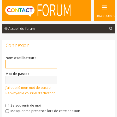
RACCOURCIS
R
Accueil du forum
e
c
Connexion
h
e
Nom d’utilisateur :
r
c
Mot de passe :
h
e
J’ai oublié mon mot de passe
Renvoyer le courriel d’activation
r
Se souvenir de moi
Masquer ma présence lors de cette session