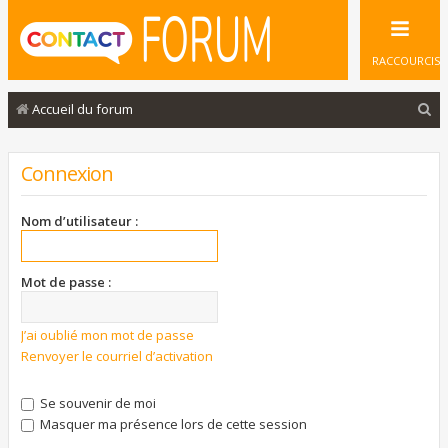
RACCOURCIS
R
Accueil du forum
e
c
Connexion
h
e
Nom d’utilisateur :
r
c
Mot de passe :
h
e
J’ai oublié mon mot de passe
Renvoyer le courriel d’activation
r
Se souvenir de moi
Masquer ma présence lors de cette session