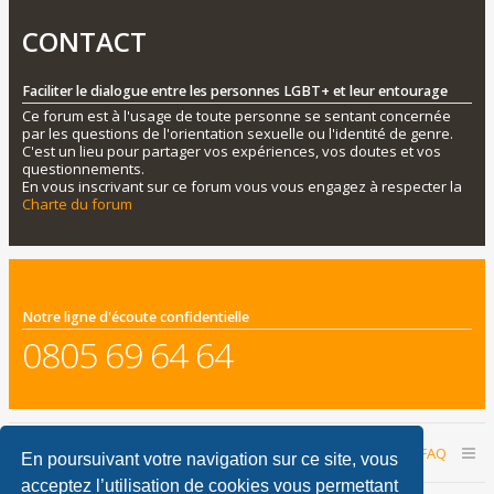
CONTACT
Faciliter le dialogue entre les personnes LGBT+ et leur entourage
Ce forum est à l'usage de toute personne se sentant concernée
par les questions de l'orientation sexuelle ou l'identité de genre.
C'est un lieu pour partager vos expériences, vos doutes et vos
questionnements.
En vous inscrivant sur ce forum vous vous engagez à respecter la
Charte du forum
Notre ligne d'écoute confidentielle
0805 69 64 64
Accueil du forum
Nous contacter
FAQ
En poursuivant votre navigation sur ce site, vous
acceptez l’utilisation de cookies vous permettant