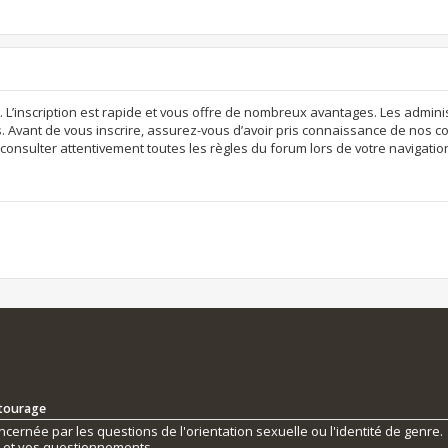
. L’inscription est rapide et vous offre de nombreux avantages. Les admi
. Avant de vous inscrire, assurez-vous d’avoir pris connaissance de nos con
consulter attentivement toutes les règles du forum lors de votre navigatio
ntourage
ernée par les questions de l'orientation sexuelle ou l'identité de genre.
s et vos questionnements.