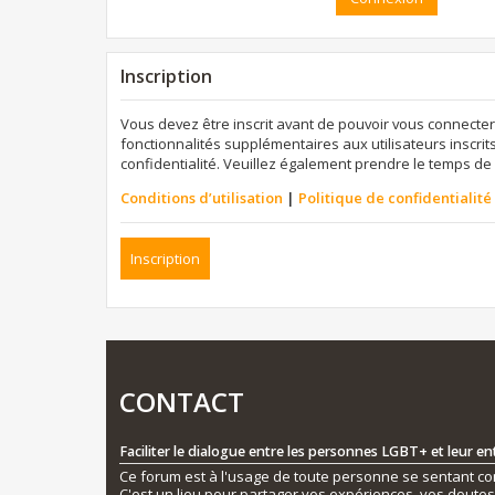
Inscription
Vous devez être inscrit avant de pouvoir vous connecter
fonctionnalités supplémentaires aux utilisateurs inscrits
confidentialité. Veuillez également prendre le temps de 
Conditions d’utilisation
|
Politique de confidentialité
Inscription
CONTACT
Faciliter le dialogue entre les personnes LGBT+ et leur e
Ce forum est à l'usage de toute personne se sentant conc
C'est un lieu pour partager vos expériences, vos doute