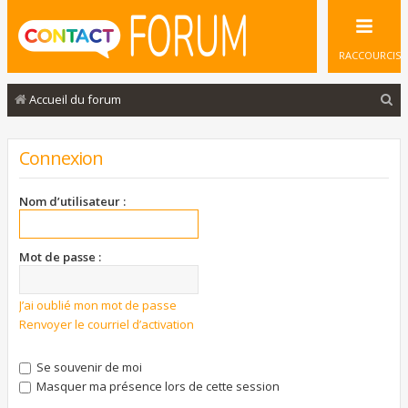
RACCOURCIS
R
Accueil du forum
e
c
Connexion
h
e
Nom d’utilisateur :
r
c
Mot de passe :
h
e
J’ai oublié mon mot de passe
Renvoyer le courriel d’activation
r
Se souvenir de moi
Masquer ma présence lors de cette session