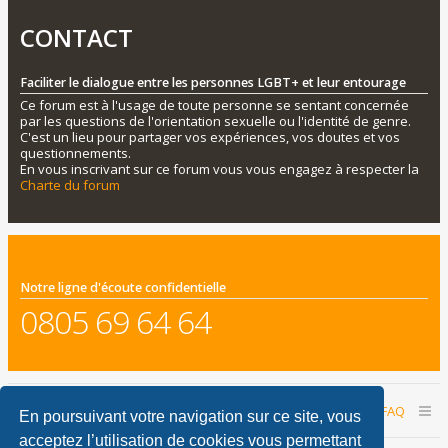
CONTACT
Faciliter le dialogue entre les personnes LGBT+ et leur entourage
Ce forum est à l'usage de toute personne se sentant concernée
par les questions de l'orientation sexuelle ou l'identité de genre.
C'est un lieu pour partager vos expériences, vos doutes et vos
questionnements.
En vous inscrivant sur ce forum vous vous engagez à respecter la
Charte du forum
Notre ligne d'écoute confidentielle
0805 69 64 64
Accueil du forum
Nous contacter
FAQ
En poursuivant votre navigation sur ce site, vous
acceptez l’utilisation de cookies vous permettant