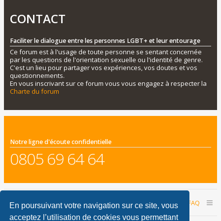
CONTACT
Faciliter le dialogue entre les personnes LGBT+ et leur entourage
Ce forum est à l'usage de toute personne se sentant concernée
par les questions de l'orientation sexuelle ou l'identité de genre.
C'est un lieu pour partager vos expériences, vos doutes et vos
questionnements.
En vous inscrivant sur ce forum vous vous engagez à respecter la
Charte du forum
Notre ligne d'écoute confidentielle
0805 69 64 64
Accueil du forum
Nous contacter
FAQ
En poursuivant votre navigation sur ce site, vous
acceptez l’utilisation de cookies vous permettant