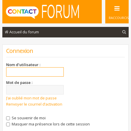
RACCOURCIS
R
Accueil du forum
e
c
Connexion
h
e
Nom d’utilisateur :
r
c
Mot de passe :
h
e
J’ai oublié mon mot de passe
Renvoyer le courriel d’activation
r
Se souvenir de moi
Masquer ma présence lors de cette session