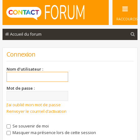
RACCOURCIS
R
Accueil du forum
e
c
Connexion
h
e
Nom d’utilisateur :
r
c
Mot de passe :
h
e
J’ai oublié mon mot de passe
Renvoyer le courriel d’activation
r
Se souvenir de moi
Masquer ma présence lors de cette session