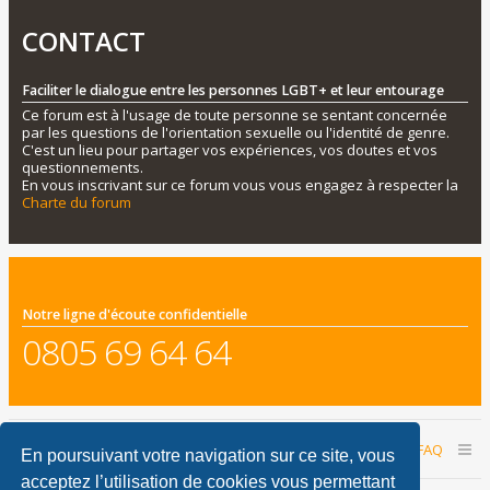
CONTACT
Faciliter le dialogue entre les personnes LGBT+ et leur entourage
Ce forum est à l'usage de toute personne se sentant concernée
par les questions de l'orientation sexuelle ou l'identité de genre.
C'est un lieu pour partager vos expériences, vos doutes et vos
questionnements.
En vous inscrivant sur ce forum vous vous engagez à respecter la
Charte du forum
Notre ligne d'écoute confidentielle
0805 69 64 64
Accueil du forum
Nous contacter
FAQ
En poursuivant votre navigation sur ce site, vous
acceptez l’utilisation de cookies vous permettant