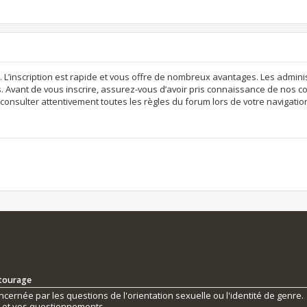
. L’inscription est rapide et vous offre de nombreux avantages. Les admi
. Avant de vous inscrire, assurez-vous d’avoir pris connaissance de nos con
consulter attentivement toutes les règles du forum lors de votre navigatio
ntourage
ernée par les questions de l'orientation sexuelle ou l'identité de genre.
s et vos questionnements.