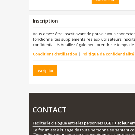
Inscription
Vous devez être inscrit avant de pouvoir vous connecter
fonctionnalités supplémentaires aux utilisateurs inscrits
confidentialité. Veuillez également prendre le temps de 
Conditions d’utilisation
|
Politique de confidentialité
Inscription
CONTACT
Faciliter le dialogue entre les personnes LGBT+ et leur e
Ce forum est à l'usage de toute personne se sentant conc
C'est un lieu pour partager vos expériences, vos doute