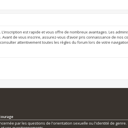
. L’inscription est rapide et vous offre de nombreux avantages. Les admi
. Avant de vous inscrire, assurez-vous d’avoir pris connaissance de nos con
consulter attentivement toutes les règles du forum lors de votre navigatio
ntourage
ernée par les questions de l'orientation sexuelle ou l'identité de genre.
s et vos questionnements.