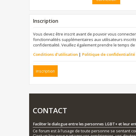
Inscription
Vous devez être inscrit avant de pouvoir vous connecter
fonctionnalités supplémentaires aux utilisateurs inscrits
confidentialité. Veuillez également prendre le temps de 
Conditions d’utilisation
|
Politique de confidentialité
Inscription
CONTACT
Faciliter le dialogue entre les personnes LGBT+ et leur e
Ce forum est à l'usage de toute personne se sentant conc
C'est un lieu pour partager vos expériences, vos doute