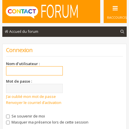
RACCOURCIS
R
Accueil du forum
e
c
Connexion
h
e
Nom d’utilisateur :
r
c
Mot de passe :
h
e
J’ai oublié mon mot de passe
Renvoyer le courriel d’activation
r
Se souvenir de moi
Masquer ma présence lors de cette session