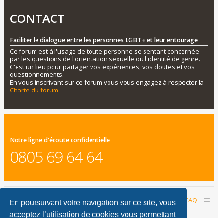
CONTACT
Faciliter le dialogue entre les personnes LGBT+ et leur entourage
Ce forum est à l'usage de toute personne se sentant concernée
par les questions de l'orientation sexuelle ou l'identité de genre.
C'est un lieu pour partager vos expériences, vos doutes et vos
questionnements.
En vous inscrivant sur ce forum vous vous engagez à respecter la
Charte du forum
Notre ligne d'écoute confidentielle
0805 69 64 64
Accueil du forum
Nous contacter
FAQ
En poursuivant votre navigation sur ce site, vous
acceptez l’utilisation de cookies vous permettant