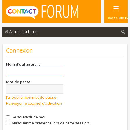
RACCOURCIS
R
Accueil du forum
e
c
Connexion
h
e
Nom d’utilisateur :
r
c
Mot de passe :
h
e
J’ai oublié mon mot de passe
Renvoyer le courriel d’activation
r
Se souvenir de moi
Masquer ma présence lors de cette session