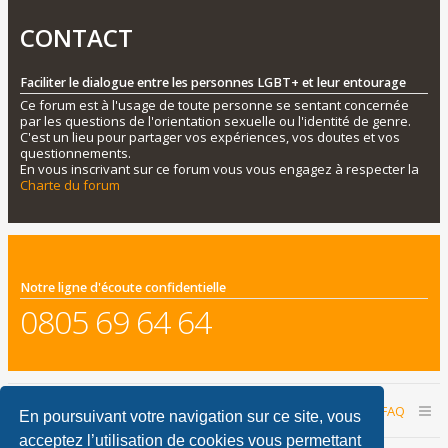
CONTACT
Faciliter le dialogue entre les personnes LGBT+ et leur entourage
Ce forum est à l'usage de toute personne se sentant concernée
par les questions de l'orientation sexuelle ou l'identité de genre.
C'est un lieu pour partager vos expériences, vos doutes et vos
questionnements.
En vous inscrivant sur ce forum vous vous engagez à respecter la
Charte du forum
Notre ligne d'écoute confidentielle
0805 69 64 64
Accueil du forum
Nous contacter
FAQ
En poursuivant votre navigation sur ce site, vous
acceptez l’utilisation de cookies vous permettant