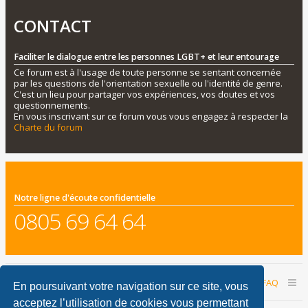
CONTACT
Faciliter le dialogue entre les personnes LGBT+ et leur entourage
Ce forum est à l'usage de toute personne se sentant concernée
par les questions de l'orientation sexuelle ou l'identité de genre.
C'est un lieu pour partager vos expériences, vos doutes et vos
questionnements.
En vous inscrivant sur ce forum vous vous engagez à respecter la
Charte du forum
Notre ligne d'écoute confidentielle
0805 69 64 64
Accueil du forum
Nous contacter
FAQ
En poursuivant votre navigation sur ce site, vous
acceptez l’utilisation de cookies vous permettant