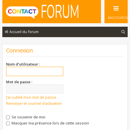
RACCOURCIS
R
Accueil du forum
e
c
Connexion
h
e
Nom d’utilisateur :
r
c
Mot de passe :
h
e
J’ai oublié mon mot de passe
Renvoyer le courriel d’activation
r
Se souvenir de moi
Masquer ma présence lors de cette session