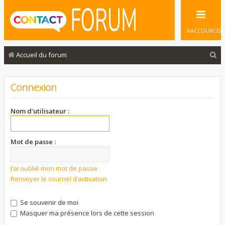
RACCOURCIS
R
Accueil du forum
e
c
Connexion
h
e
Nom d’utilisateur :
r
c
Mot de passe :
h
e
J’ai oublié mon mot de passe
Renvoyer le courriel d’activation
r
Se souvenir de moi
Masquer ma présence lors de cette session