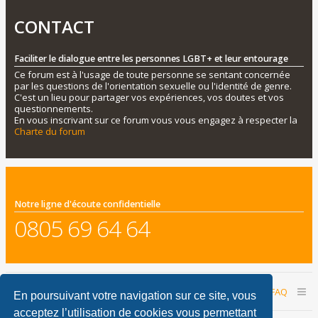
CONTACT
Faciliter le dialogue entre les personnes LGBT+ et leur entourage
Ce forum est à l'usage de toute personne se sentant concernée
par les questions de l'orientation sexuelle ou l'identité de genre.
C'est un lieu pour partager vos expériences, vos doutes et vos
questionnements.
En vous inscrivant sur ce forum vous vous engagez à respecter la
Charte du forum
Notre ligne d'écoute confidentielle
0805 69 64 64
Accueil du forum
Nous contacter
FAQ
En poursuivant votre navigation sur ce site, vous
acceptez l’utilisation de cookies vous permettant