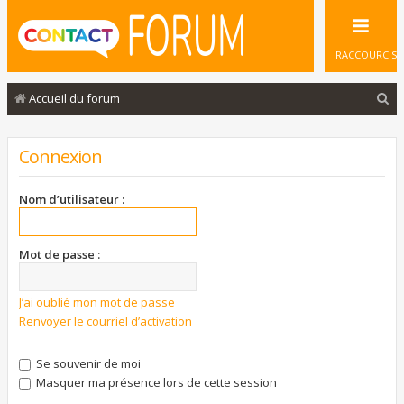
RACCOURCIS
R
Accueil du forum
e
c
Connexion
h
e
Nom d’utilisateur :
r
c
Mot de passe :
h
e
J’ai oublié mon mot de passe
Renvoyer le courriel d’activation
r
Se souvenir de moi
Masquer ma présence lors de cette session