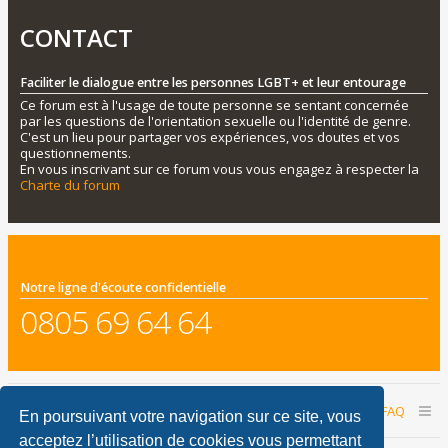
CONTACT
Faciliter le dialogue entre les personnes LGBT+ et leur entourage
Ce forum est à l'usage de toute personne se sentant concernée
par les questions de l'orientation sexuelle ou l'identité de genre.
C'est un lieu pour partager vos expériences, vos doutes et vos
questionnements.
En vous inscrivant sur ce forum vous vous engagez à respecter la
Charte du forum
Notre ligne d'écoute confidentielle
0805 69 64 64
Accueil du forum
Nous contacter
FAQ
En poursuivant votre navigation sur ce site, vous
acceptez l’utilisation de cookies vous permettant