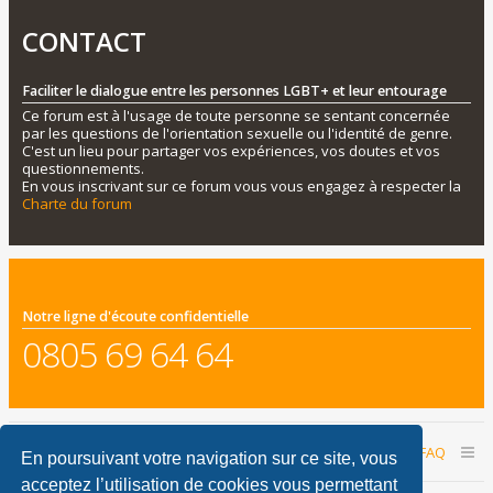
CONTACT
Faciliter le dialogue entre les personnes LGBT+ et leur entourage
Ce forum est à l'usage de toute personne se sentant concernée
par les questions de l'orientation sexuelle ou l'identité de genre.
C'est un lieu pour partager vos expériences, vos doutes et vos
questionnements.
En vous inscrivant sur ce forum vous vous engagez à respecter la
Charte du forum
Notre ligne d'écoute confidentielle
0805 69 64 64
Accueil du forum
Nous contacter
FAQ
En poursuivant votre navigation sur ce site, vous
acceptez l’utilisation de cookies vous permettant