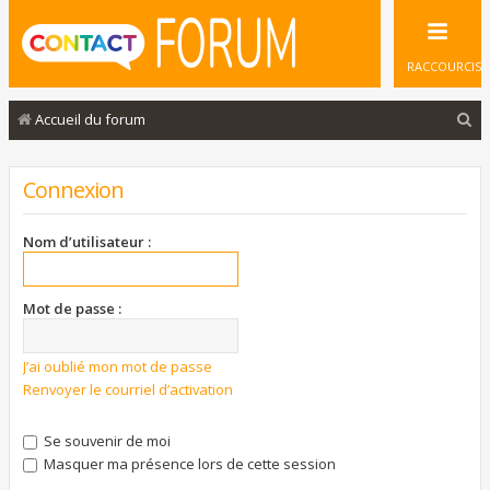
RACCOURCIS
R
Accueil du forum
e
c
Connexion
h
e
Nom d’utilisateur :
r
c
Mot de passe :
h
e
J’ai oublié mon mot de passe
Renvoyer le courriel d’activation
r
Se souvenir de moi
Masquer ma présence lors de cette session