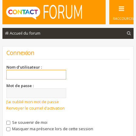
RACCOURCIS
R
Accueil du forum
e
c
Connexion
h
e
Nom d’utilisateur :
r
c
Mot de passe :
h
e
J’ai oublié mon mot de passe
Renvoyer le courriel d’activation
r
Se souvenir de moi
Masquer ma présence lors de cette session