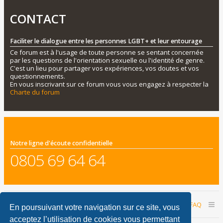
CONTACT
Faciliter le dialogue entre les personnes LGBT+ et leur entourage
Ce forum est à l'usage de toute personne se sentant concernée
par les questions de l'orientation sexuelle ou l'identité de genre.
C'est un lieu pour partager vos expériences, vos doutes et vos
questionnements.
En vous inscrivant sur ce forum vous vous engagez à respecter la
Charte du forum
Notre ligne d'écoute confidentielle
0805 69 64 64
Accueil du forum
Nous contacter
FAQ
En poursuivant votre navigation sur ce site, vous
acceptez l’utilisation de cookies vous permettant