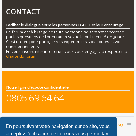
CONTACT
Faciliter le dialogue entre les personnes LGBT+ et leur entourage
Ce forum est à l'usage de toute personne se sentant concernée
par les questions de l'orientation sexuelle ou l'identité de genre.
C'est un lieu pour partager vos expériences, vos doutes et vos
questionnements.
En vous inscrivant sur ce forum vous vous engagez à respecter la
Charte du forum
Notre ligne d'écoute confidentielle
0805 69 64 64
Accueil du forum
Nous contacter
FAQ
En poursuivant votre navigation sur ce site, vous
acceptez l’utilisation de cookies vous permettant