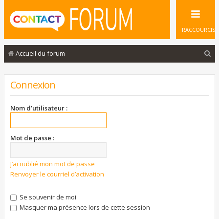
RACCOURCIS
R
Accueil du forum
e
c
Connexion
h
e
Nom d’utilisateur :
r
c
Mot de passe :
h
e
J’ai oublié mon mot de passe
Renvoyer le courriel d’activation
r
Se souvenir de moi
Masquer ma présence lors de cette session