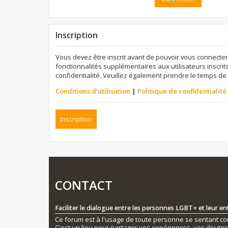
Inscription
Vous devez être inscrit avant de pouvoir vous connecter
fonctionnalités supplémentaires aux utilisateurs inscrits
confidentialité. Veuillez également prendre le temps de 
Conditions d’utilisation
|
Politique de confidentialité
Inscription
CONTACT
Faciliter le dialogue entre les personnes LGBT+ et leur e
Ce forum est à l'usage de toute personne se sentant conc
C'est un lieu pour partager vos expériences, vos doute