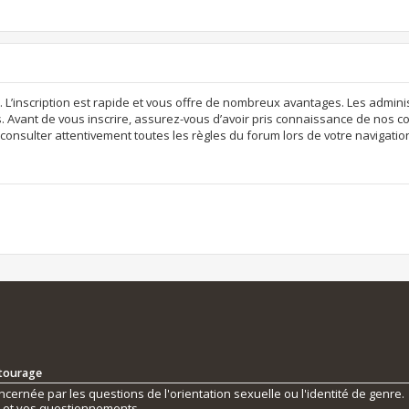
. L’inscription est rapide et vous offre de nombreux avantages. Les admi
. Avant de vous inscrire, assurez-vous d’avoir pris connaissance de nos con
consulter attentivement toutes les règles du forum lors de votre navigatio
ntourage
ernée par les questions de l'orientation sexuelle ou l'identité de genre.
s et vos questionnements.