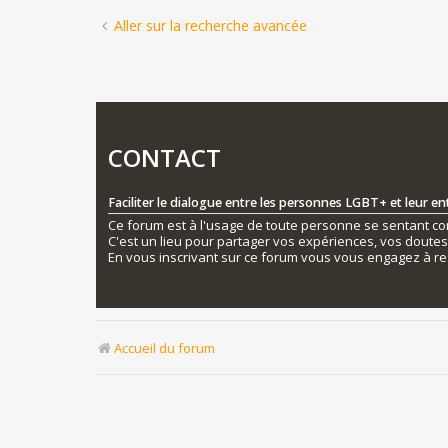
Aller sur la recherche avancée
CONTACT
Faciliter le dialogue entre les personnes LGBT+ et leur e
Ce forum est à l'usage de toute personne se sentant conc
C'est un lieu pour partager vos expériences, vos doute
En vous inscrivant sur ce forum vous vous engagez à re
Accueil du forum