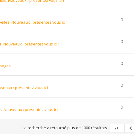
les, Nouveaux : présentez vous ici !
0
elles, Nouveaux : présentez vous ici !
0
, Nouveaux : présentez vous ici !
0
gnages
0
veaux : présentez vous ici !
0
s, Nouveaux : présentez vous ici !
La recherche a retourné plus de 1000 résultats
Page
5
sur
Pr