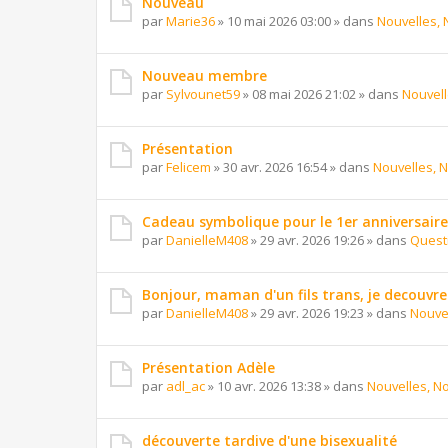
Nouveau
par
Marie36
»
10 mai 2026 03:00
» dans
Nouvelles, 
Nouveau membre
par
Sylvounet59
»
08 mai 2026 21:02
» dans
Nouvell
Présentation
par
Felicem
»
30 avr. 2026 16:54
» dans
Nouvelles, N
Cadeau symbolique pour le 1er anniversaire 
par
DanielleM408
»
29 avr. 2026 19:26
» dans
Questi
Bonjour, maman d'un fils trans, je decouvr
par
DanielleM408
»
29 avr. 2026 19:23
» dans
Nouvel
Présentation Adèle
par
adl_ac
»
10 avr. 2026 13:38
» dans
Nouvelles, No
découverte tardive d'une bisexualité