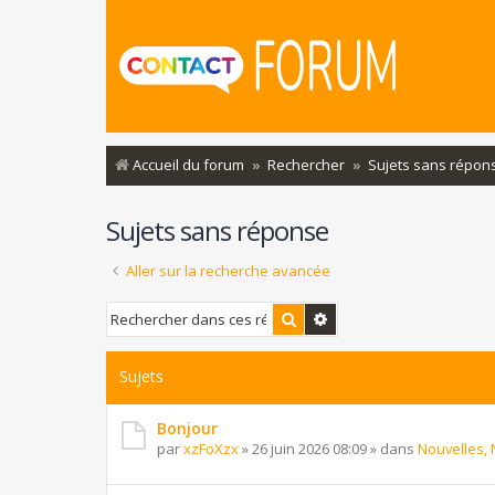
Accueil du forum
Rechercher
Sujets sans répon
Sujets sans réponse
Aller sur la recherche avancée
Rechercher
Recherche avancée
Sujets
Bonjour
par
xzFoXzx
»
26 juin 2026 08:09
» dans
Nouvelles, 