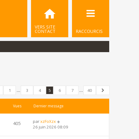
VERS SITE
CONTACT
RACCOURCIS
1
…
3
4
5
6
7
…
40
écédent
40
Suivant
Vues
Dernier message
par
xzFoXzx
405
26 juin 2026 08:09