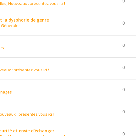
0
les, Nouveaux : présentez vous ici !
 la dysphorie de genre
0
s Générales
0
es
0
eaux : présentez vous ici !
0
gnages
0
ouveaux : présentez vous ici !
curité et envie d’échanger
0