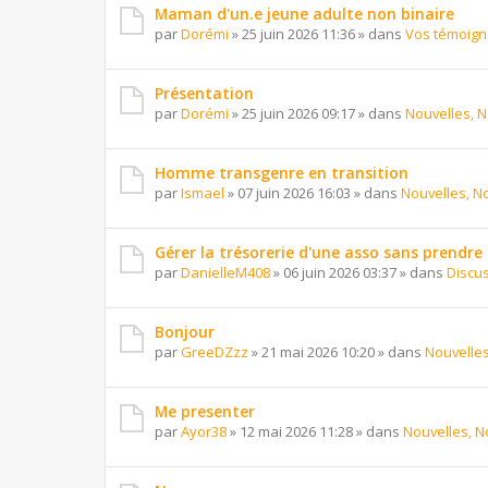
Maman d'un.e jeune adulte non binaire
par
Dorémi
»
25 juin 2026 11:36
» dans
Vos témoig
Présentation
par
Dorémi
»
25 juin 2026 09:17
» dans
Nouvelles, N
Homme transgenre en transition
par
Ismael
»
07 juin 2026 16:03
» dans
Nouvelles, No
Gérer la trésorerie d'une asso sans prendre
par
DanielleM408
»
06 juin 2026 03:37
» dans
Discu
Bonjour
par
GreeDZzz
»
21 mai 2026 10:20
» dans
Nouvelles
Me presenter
par
Ayor38
»
12 mai 2026 11:28
» dans
Nouvelles, N