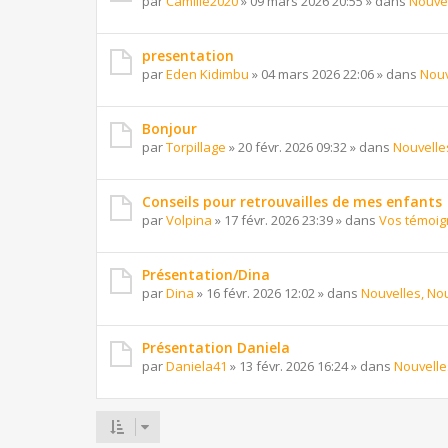
par
Camille2020
»
09 mars 2026 20:55
» dans
Nouvel
presentation
par
Eden Kidimbu
»
04 mars 2026 22:06
» dans
Nouv
Bonjour
par
Torpillage
»
20 févr. 2026 09:32
» dans
Nouvelles
Conseils pour retrouvailles de mes enfants
par
Volpina
»
17 févr. 2026 23:39
» dans
Vos témoi
Présentation/Dina
par
Dina
»
16 févr. 2026 12:02
» dans
Nouvelles, Nou
Présentation Daniela
par
Daniela41
»
13 févr. 2026 16:24
» dans
Nouvelle