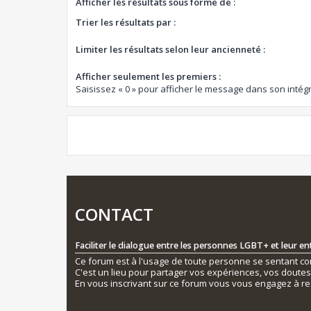
Afficher les résultats sous forme de :
Trier les résultats par :
Limiter les résultats selon leur ancienneté :
Afficher seulement les premiers :
Saisissez « 0 » pour afficher le message dans son intégr
CONTACT
Faciliter le dialogue entre les personnes LGBT+ et leur e
Ce forum est à l'usage de toute personne se sentant conc
C'est un lieu pour partager vos expériences, vos doute
En vous inscrivant sur ce forum vous vous engagez à re