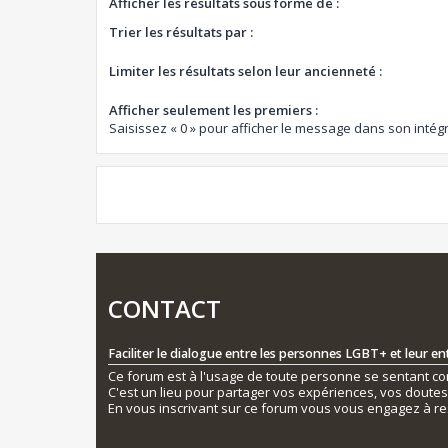
Afficher les résultats sous forme de :
Trier les résultats par :
Limiter les résultats selon leur ancienneté :
Afficher seulement les premiers :
Saisissez « 0 » pour afficher le message dans son intégr
CONTACT
Faciliter le dialogue entre les personnes LGBT+ et leur e
Ce forum est à l'usage de toute personne se sentant conc
C'est un lieu pour partager vos expériences, vos doute
En vous inscrivant sur ce forum vous vous engagez à re