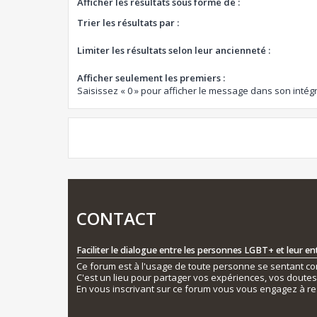
Afficher les résultats sous forme de :
Trier les résultats par :
Limiter les résultats selon leur ancienneté :
Afficher seulement les premiers :
Saisissez « 0 » pour afficher le message dans son intégr
CONTACT
Faciliter le dialogue entre les personnes LGBT+ et leur e
Ce forum est à l'usage de toute personne se sentant conc
C'est un lieu pour partager vos expériences, vos doute
En vous inscrivant sur ce forum vous vous engagez à re