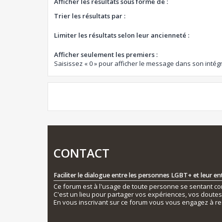
Afficher les résultats sous forme de :
Trier les résultats par :
Limiter les résultats selon leur ancienneté :
Afficher seulement les premiers :
Saisissez « 0 » pour afficher le message dans son intégr
CONTACT
Faciliter le dialogue entre les personnes LGBT+ et leur e
Ce forum est à l'usage de toute personne se sentant conc
C'est un lieu pour partager vos expériences, vos doute
En vous inscrivant sur ce forum vous vous engagez à re