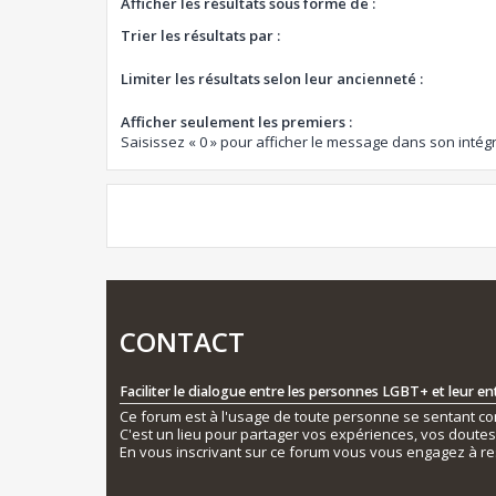
Afficher les résultats sous forme de :
Trier les résultats par :
Limiter les résultats selon leur ancienneté :
Afficher seulement les premiers :
Saisissez « 0 » pour afficher le message dans son intégr
CONTACT
Faciliter le dialogue entre les personnes LGBT+ et leur e
Ce forum est à l'usage de toute personne se sentant conc
C'est un lieu pour partager vos expériences, vos doute
En vous inscrivant sur ce forum vous vous engagez à re