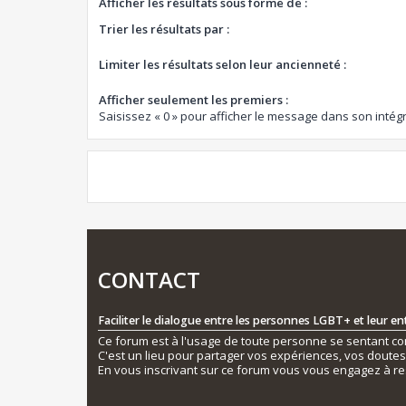
Afficher les résultats sous forme de :
Trier les résultats par :
Limiter les résultats selon leur ancienneté :
Afficher seulement les premiers :
Saisissez « 0 » pour afficher le message dans son intégr
CONTACT
Faciliter le dialogue entre les personnes LGBT+ et leur e
Ce forum est à l'usage de toute personne se sentant conc
C'est un lieu pour partager vos expériences, vos doute
En vous inscrivant sur ce forum vous vous engagez à re