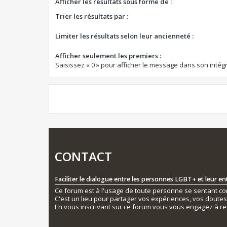
Afficher les résultats sous forme de :
Trier les résultats par :
Limiter les résultats selon leur ancienneté :
Afficher seulement les premiers :
Saisissez « 0 » pour afficher le message dans son intégr
CONTACT
Faciliter le dialogue entre les personnes LGBT+ et leur e
Ce forum est à l'usage de toute personne se sentant conc
C'est un lieu pour partager vos expériences, vos doute
En vous inscrivant sur ce forum vous vous engagez à re