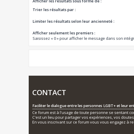
Afficher les résultats sous forme de :
Trier les résultats par :
Limiter les résultats selon leur ancienneté :
Afficher seulement les premiers :
Saisissez « 0 » pour afficher le message dans son intégr
CONTACT
Faciliter le dialogue entre les personnes LGBT+ et leur e
Ce forum est à l'usage de toute personne se sentant conc
C'est un lieu pour partager vos expériences, vos doute
En vous inscrivant sur ce forum vous vous engagez à re