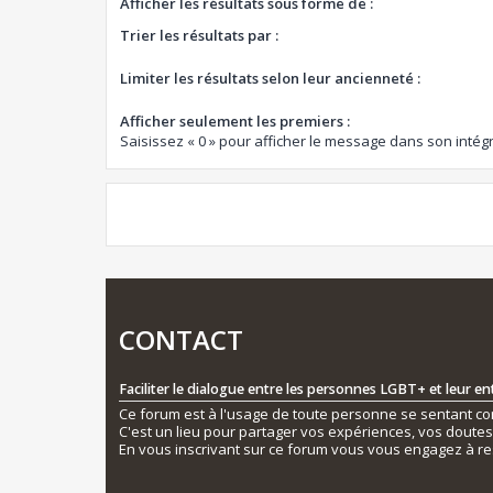
Afficher les résultats sous forme de :
Trier les résultats par :
Limiter les résultats selon leur ancienneté :
Afficher seulement les premiers :
Saisissez « 0 » pour afficher le message dans son intégr
CONTACT
Faciliter le dialogue entre les personnes LGBT+ et leur e
Ce forum est à l'usage de toute personne se sentant conc
C'est un lieu pour partager vos expériences, vos doute
En vous inscrivant sur ce forum vous vous engagez à re