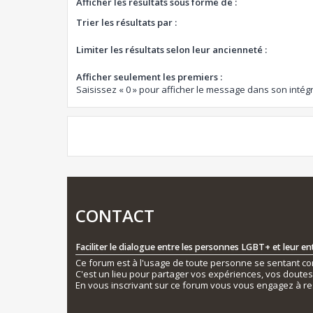
Afficher les résultats sous forme de :
Trier les résultats par :
Limiter les résultats selon leur ancienneté :
Afficher seulement les premiers :
Saisissez « 0 » pour afficher le message dans son intégr
CONTACT
Faciliter le dialogue entre les personnes LGBT+ et leur e
Ce forum est à l'usage de toute personne se sentant conc
C'est un lieu pour partager vos expériences, vos doute
En vous inscrivant sur ce forum vous vous engagez à re