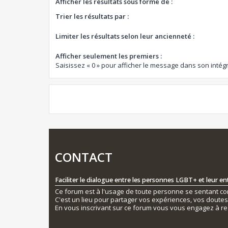
Afficher les résultats sous forme de :
Trier les résultats par :
Limiter les résultats selon leur ancienneté :
Afficher seulement les premiers :
Saisissez « 0 » pour afficher le message dans son intégr
CONTACT
Faciliter le dialogue entre les personnes LGBT+ et leur e
Ce forum est à l'usage de toute personne se sentant conc
C'est un lieu pour partager vos expériences, vos doute
En vous inscrivant sur ce forum vous vous engagez à re