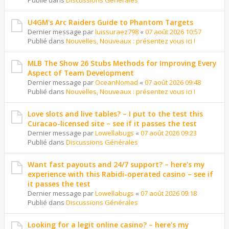
Publié dans
Discussions Générales
U4GM's Arc Raiders Guide to Phantom Targets
Dernier message par
luissuraez798
«
07 août 2026 10:57
Publié dans
Nouvelles, Nouveaux : présentez vous ici !
MLB The Show 26 Stubs Methods for Improving Every
Aspect of Team Development
Dernier message par
OceanNomad
«
07 août 2026 09:48
Publié dans
Nouvelles, Nouveaux : présentez vous ici !
Love slots and live tables? – I put to the test this
Curacao-licensed site – see if it passes the test
Dernier message par
Lowellabugs
«
07 août 2026 09:23
Publié dans
Discussions Générales
Want fast payouts and 24/7 support? – here's my
experience with this Rabidi-operated casino – see if
it passes the test
Dernier message par
Lowellabugs
«
07 août 2026 09:18
Publié dans
Discussions Générales
Looking for a legit online casino? – here's my