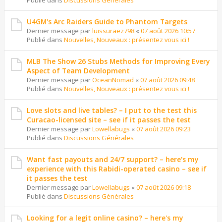
Publié dans
Discussions Générales
U4GM's Arc Raiders Guide to Phantom Targets
Dernier message par
luissuraez798
«
07 août 2026 10:57
Publié dans
Nouvelles, Nouveaux : présentez vous ici !
MLB The Show 26 Stubs Methods for Improving Every
Aspect of Team Development
Dernier message par
OceanNomad
«
07 août 2026 09:48
Publié dans
Nouvelles, Nouveaux : présentez vous ici !
Love slots and live tables? – I put to the test this
Curacao-licensed site – see if it passes the test
Dernier message par
Lowellabugs
«
07 août 2026 09:23
Publié dans
Discussions Générales
Want fast payouts and 24/7 support? – here's my
experience with this Rabidi-operated casino – see if
it passes the test
Dernier message par
Lowellabugs
«
07 août 2026 09:18
Publié dans
Discussions Générales
Looking for a legit online casino? – here's my