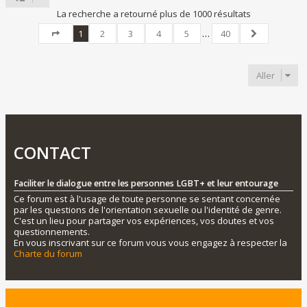
La recherche a retourné plus de 1000 résultats
1
2
3
4
5
…
40
Page
1
sur
40
Suivant
Aller
CONTACT
Faciliter le dialogue entre les personnes LGBT+ et leur entourage
Ce forum est à l'usage de toute personne se sentant concernée
par les questions de l'orientation sexuelle ou l'identité de genre.
C'est un lieu pour partager vos expériences, vos doutes et vos
questionnements.
En vous inscrivant sur ce forum vous vous engagez à respecter la
Charte du forum