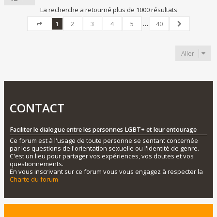
La recherche a retourné plus de 1000 résultats
1
2
3
4
5
…
40
Page
1
sur
40
Suivant
Aller
CONTACT
Faciliter le dialogue entre les personnes LGBT+ et leur entourage
Ce forum est à l'usage de toute personne se sentant concernée
par les questions de l'orientation sexuelle ou l'identité de genre.
C'est un lieu pour partager vos expériences, vos doutes et vos
questionnements.
En vous inscrivant sur ce forum vous vous engagez à respecter la
Charte du forum